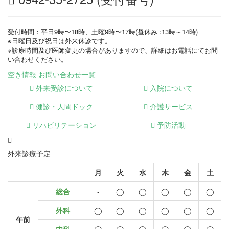
受付時間：平日9時〜18時、土曜9時〜17時(昼休み :13時～14時)
※日曜日及び祝日は外来休診です。
※診療時間及び医師変更の場合がありますので、詳細はお電話にてお問
い合わせください。
空き情報
お問い合わせ一覧
外来受診について
入院について
健診・人間ドック
介護サービス
リハビリテーション
予防活動
外来診療予定
月
火
水
木
金
土
総合
-
◯
◯
◯
◯
◯
外科
◯
◯
◯
◯
◯
◯
午前