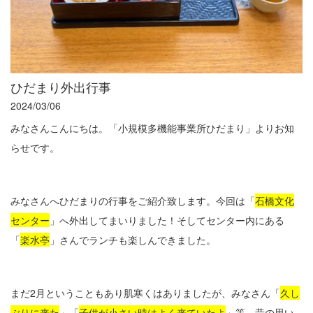
ひだまり外出行事
2024/03/06
みなさんこんにちは。「小規模多機能事業所ひだまり」よりお知
らせです。
みなさんへひだまりの行事をご紹介致します。今回は「
石橋文化
センター
」へ外出してまいりました！そしてセンター内にある
「
楽水亭
」さんでランチも楽しんできました。
まだ
2
月ということもあり肌寒くはありましたが、みなさん「
久し
ぶりに来た
」「
子供が小さい時はよく来ていたよ
」等、昔の思い