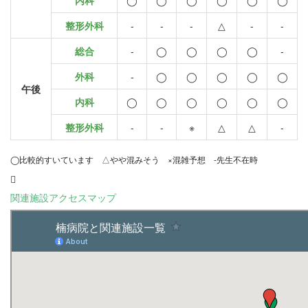
内科
◯
◯
◯
◯
◯
◯
整形外科
-
-
-
△
-
-
総合
-
◯
◯
◯
◯
-
外科
-
◯
◯
◯
◯
◯
午後
内科
◯
◯
◯
◯
◯
◯
整形外科
-
-
※
△
△
-
◯比較的すいています △やや混みそう ×混雑予想 -先生不在時
関連施設アクセスマップ